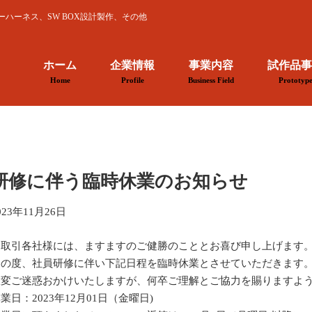
ハーネス、SW BOX設計製作、その他
ホーム
企業情報
事業内容
試作品事
Home
Profile
Business Field
Prototyp
研修に伴う臨時休業のお知らせ
023年11月26日
お取引各社様には、ますますのご健勝のこととお喜び申し上げます
この度、社員研修に伴い下記日程を臨時休業とさせていただきます
大変ご迷惑おかけいたしますが、何卒ご理解とご協力を賜りますよ
業日：2023年12月01日（金曜日)